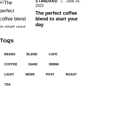
STANDARD
June 14,
2023
The perfect coffee
blend to start your
day
Tags
BEANS
BLEND
CAFE
COFFEE
DARK
DRINK
LIGHT
NEWS
POST
ROAST
TEA