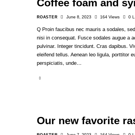
Coffee foam and syr
June 8, 2023
164
Views
0
L
ROASTER
Q Proin faucibus nec mauris a sodales, sed
nisi in consequat. Fusce sodales augue a ac
pulvinar. Integer tincidunt. Cras dapibus.
eleifend tellus. Aenean leo ligula, porttitor
perspiciatis, unde…
Our new favorite r
June 7, 2023
164
Views
0
L
ROASTER